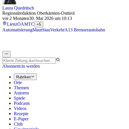
Laura Quedritsch
Regionalredaktion Oberkärnten-Osttirol
vor 2 Monaten
30. Mai 2026 um 10:13
Lienz
ÖAMTC
+5
Automatisierung
Maut
Stau
Verkehr
A13 Brennerautobahn
Abonnent:in werden
Rubriken
Orte
Themen
Autoren
Spiele
Podcasts
Videos
Rezepte
E-Paper
Club