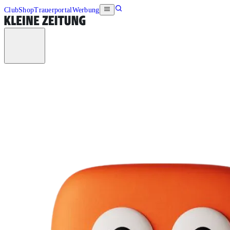
Club
Shop
Trauerportal
Werbung