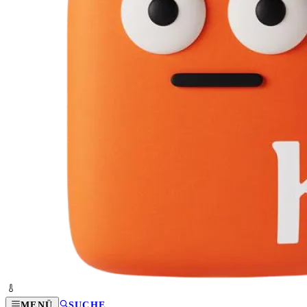
MENÜ
SUCHE