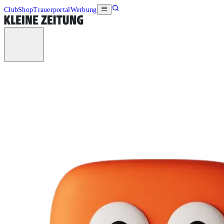
Club
Shop
Trauerportal
Werbung