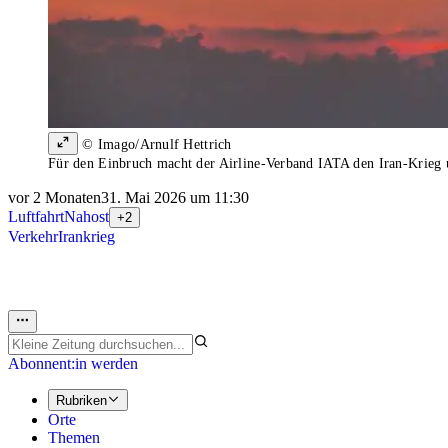
© Imago/Arnulf Hettrich
Für den Einbruch macht der Airline-Verband IATA den Iran-Krieg u
vor 2 Monaten
31. Mai 2026 um 11:30
Luftfahrt
Nahost
+2
Verkehr
Irankrieg
Abonnent:in werden
Rubriken
Orte
Themen