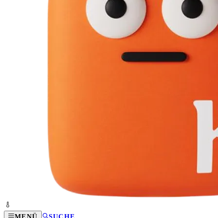
MENÜ
SUCHE