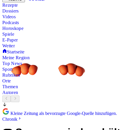
Rezepte
Dossiers
Videos
Podcasts
Horoskope
Spiele
E-Paper
Wetter
Startseite
Meine Region
Top News
Sport
Rubriken
Orte
Themen
Autoren
Kleine Zeitung als bevorzugte Google-Quelle hinzufügen.
Chronik