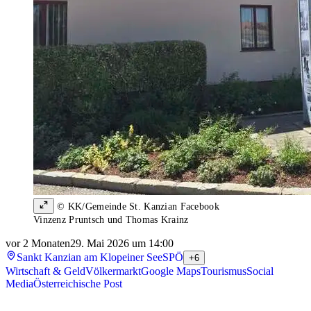
© KK/Gemeinde St. Kanzian Facebook
Vinzenz Pruntsch und Thomas Krainz
vor 2 Monaten
29. Mai 2026 um 14:00
Sankt Kanzian am Klopeiner See
SPÖ
+6
Wirtschaft & Geld
Völkermarkt
Google Maps
Tourismus
Social
Media
Österreichische Post