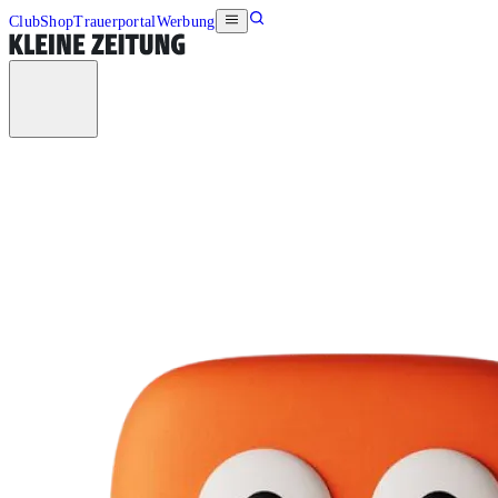
Club
Shop
Trauerportal
Werbung