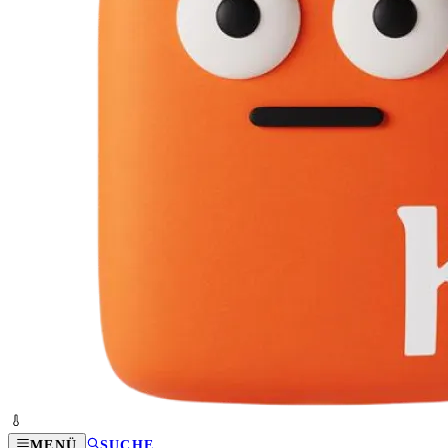
MENÜ
SUCHE