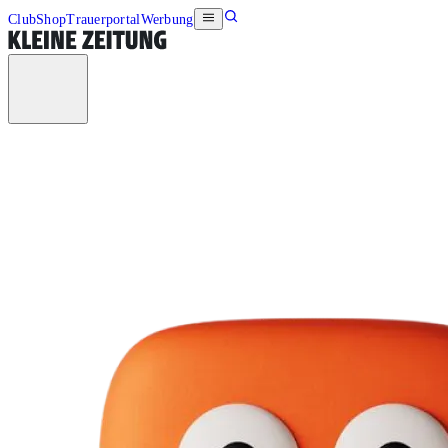
Club
Shop
Trauerportal
Werbung