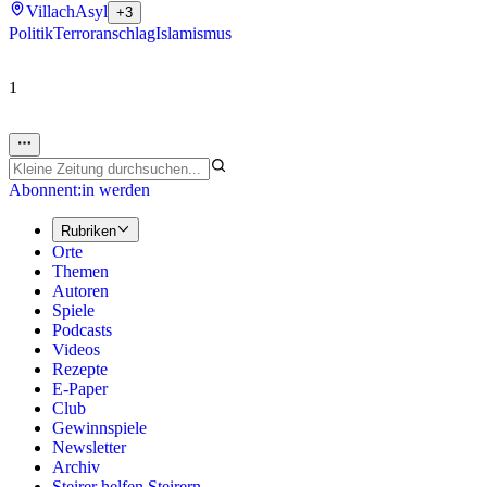
Villach
Asyl
+3
Politik
Terroranschlag
Islamismus
1
Abonnent:in werden
Rubriken
Orte
Themen
Autoren
Spiele
Podcasts
Videos
Rezepte
E-Paper
Club
Gewinnspiele
Newsletter
Archiv
Steirer helfen Steirern