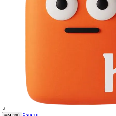
MENÜ
SUCHE