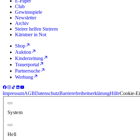
E-Paper
Club
Gewinnspiele
Newsletter
Archiv
Steirer helfen Steirern
Kärntner in Not
Shop
Auktion
Kinderzeitung
Trauerportal
Partnersuche
Werbung
Impressum
AGB
Datenschutz
Barrierefreiheitserklärung
Hilfe
Cookie-Ei
System
Hell