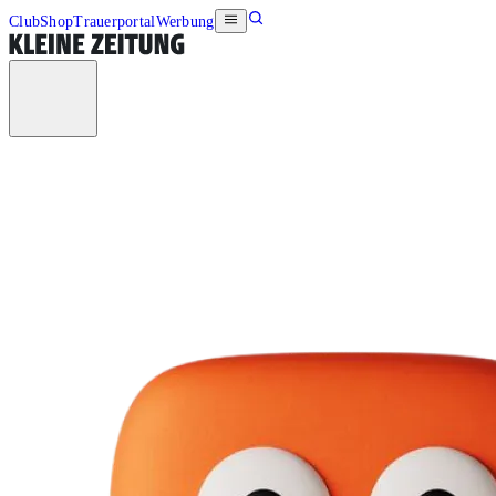
Club
Shop
Trauerportal
Werbung