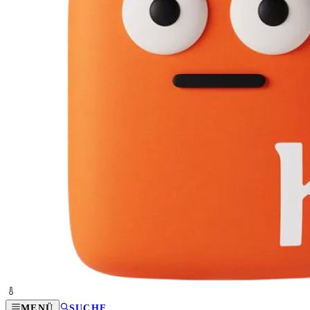
MENÜ
SUCHE