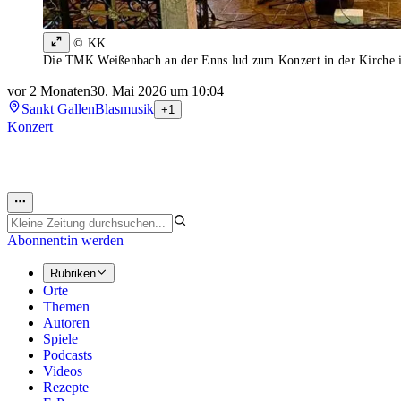
© KK
Die TMK Weißenbach an der Enns lud zum Konzert in der Kirche i
vor 2 Monaten
30. Mai 2026 um 10:04
Sankt Gallen
Blasmusik
+1
Konzert
Abonnent:in werden
Rubriken
Orte
Themen
Autoren
Spiele
Podcasts
Videos
Rezepte