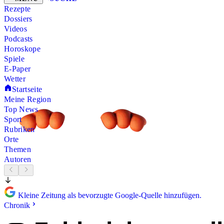
Rezepte
Dossiers
Videos
Podcasts
Horoskope
Spiele
E-Paper
Wetter
Startseite
Meine Region
Top News
Sport
Rubriken
Orte
Themen
Autoren
Kleine Zeitung als bevorzugte Google-Quelle hinzufügen.
Chronik