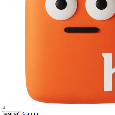
MENÜ
SUCHE