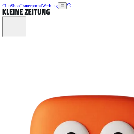
Club
Shop
Trauerportal
Werbung