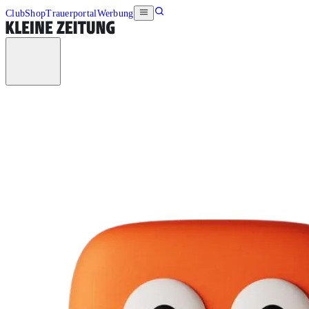
Club
Shop
Trauerportal
Werbung