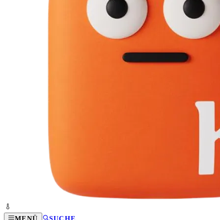
MENÜ
SUCHE