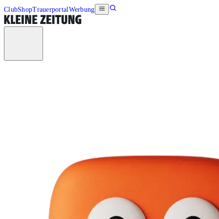
Club
Shop
Trauerportal
Werbung