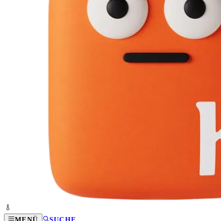
MENÜ
SUCHE