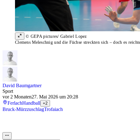
© GEPA pictures/ Gabriel Lopez
Clemens Meleschnig und die Füchse streckten sich – doch es reichte
David Baumgartner
Sport
vor 2 Monaten
27. Mai 2026 um 20:28
Ferlach
Handball
+2
Bruck-Mürzzuschlag
Trofaiach