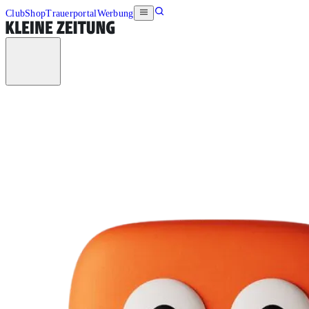
Club
Shop
Trauerportal
Werbung