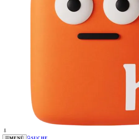
MENÜ
SUCHE