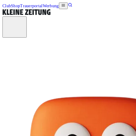
Club
Shop
Trauerportal
Werbung