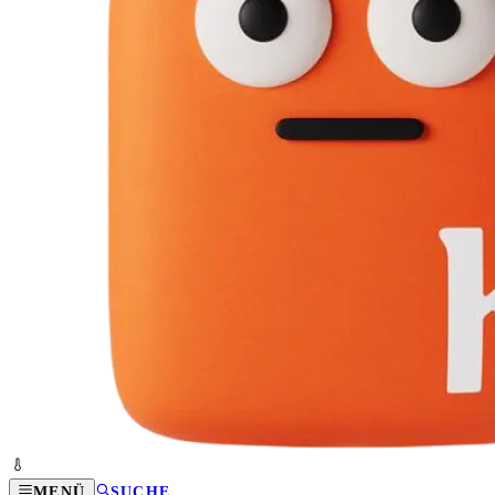
MENÜ
SUCHE