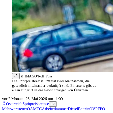
© IMAGO/Rolf Poss
Die Spritpreisbremse umfasst zwei Maßnahmen, die
gesetzlich miteinander verknüpft sind. Einerseits gibt es
einen Eingriff in die Gewinnmargen von Ölfirmen
vor 2 Monaten
26. Mai 2026 um 11:09
Österreich
Spritpreisbremse
+7
Mehrwertsteuer
ÖAMTC
Arbeiterkammer
Diesel
Benzin
ÖVP
FPÖ