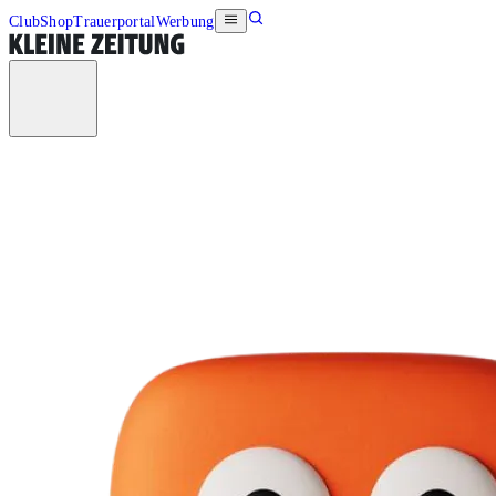
Club
Shop
Trauerportal
Werbung