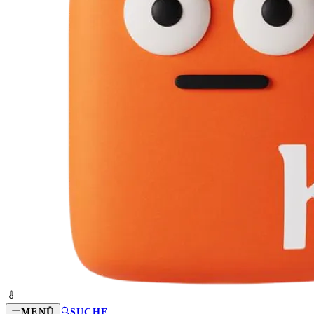
MENÜ
SUCHE