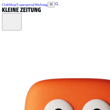
Club
Shop
Trauerportal
Werbung