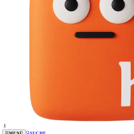
MENÜ
SUCHE