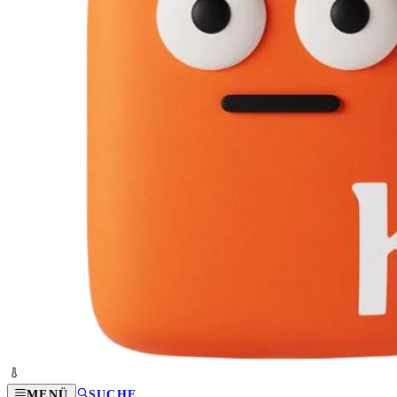
MENÜ
SUCHE