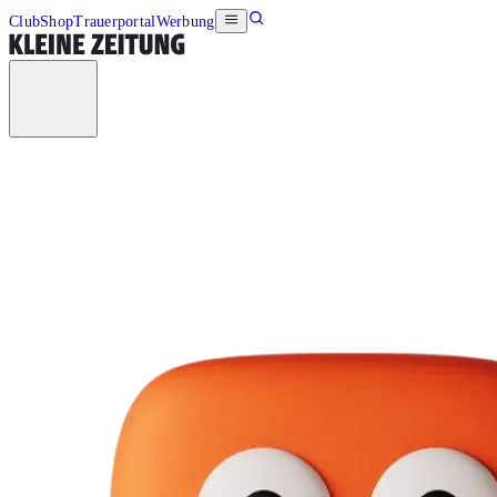
Club
Shop
Trauerportal
Werbung