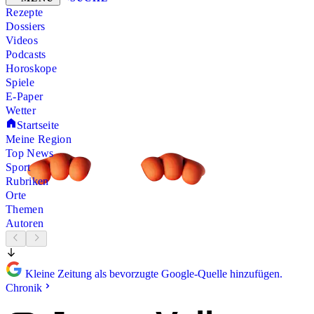
Rezepte
Dossiers
Videos
Podcasts
Horoskope
Spiele
E-Paper
Wetter
Startseite
Meine Region
Top News
Sport
Rubriken
Orte
Themen
Autoren
Kleine Zeitung als bevorzugte Google-Quelle hinzufügen.
Chronik