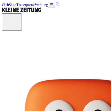
Club
Shop
Trauerportal
Werbung