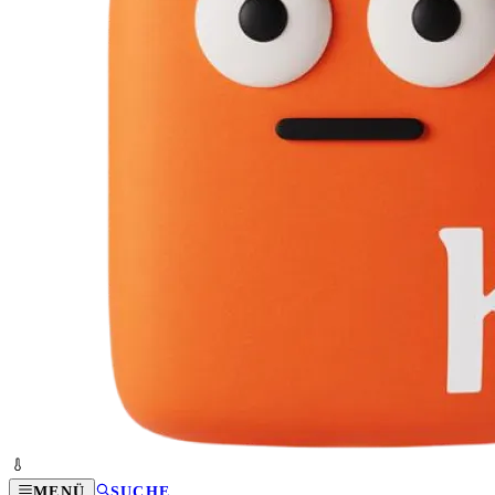
MENÜ
SUCHE