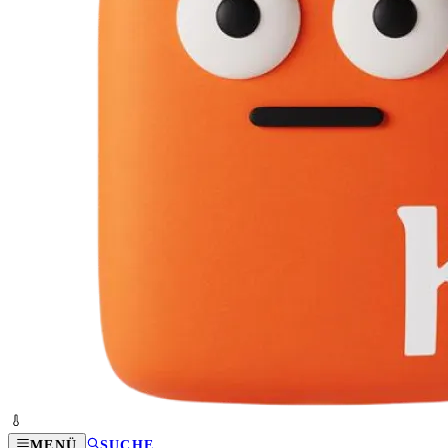
MENÜ
SUCHE