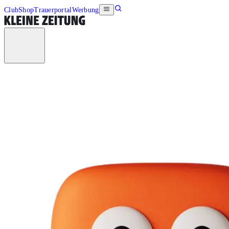
Club
Shop
Trauerportal
Werbung