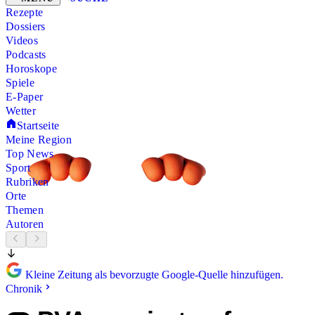
Rezepte
Dossiers
Videos
Podcasts
Horoskope
Spiele
E-Paper
Wetter
Startseite
Meine Region
Top News
Sport
Rubriken
Orte
Themen
Autoren
Kleine Zeitung als bevorzugte Google-Quelle hinzufügen.
Chronik