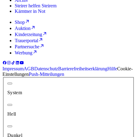
Archiv
Steirer helfen Steirern
Kärntner in Not
Shop
Auktion
Kinderzeitung
Trauerportal
Partnersuche
Werbung
Impressum
AGB
Datenschutz
Barrierefreiheitserklärung
Hilfe
Cookie-
Einstellungen
Push-Mitteilungen
System
Hell
Dunkel