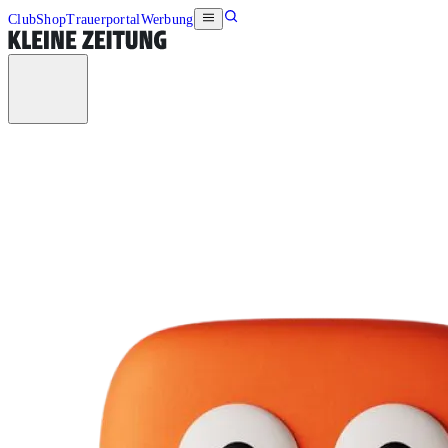
Club
Shop
Trauerportal
Werbung