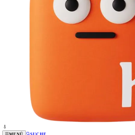
MENÜ
SUCHE