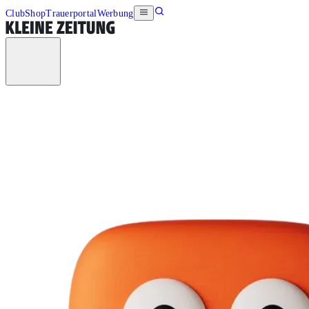
Club
Shop
Trauerportal
Werbung