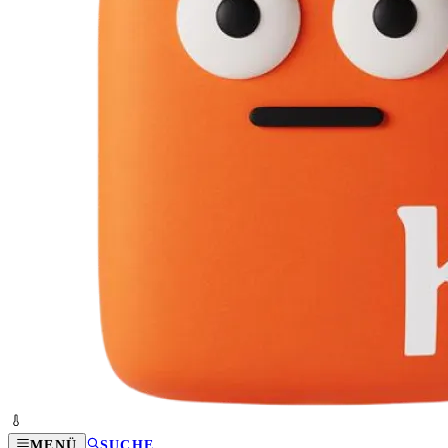
MENÜ
SUCHE