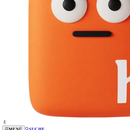
MENÜ
SUCHE