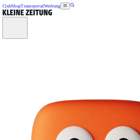
Club
Shop
Trauerportal
Werbung