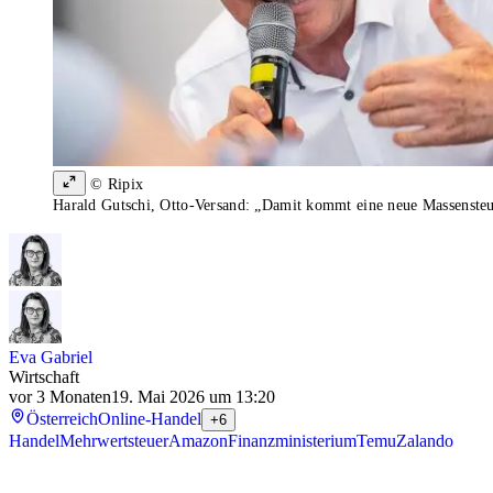
© Ripix
Harald Gutschi, Otto-Versand: „Damit kommt eine neue Massensteu
Eva Gabriel
Wirtschaft
vor 3 Monaten
19. Mai 2026 um 13:20
Österreich
Online-Handel
+6
Handel
Mehrwertsteuer
Amazon
Finanzministerium
Temu
Zalando