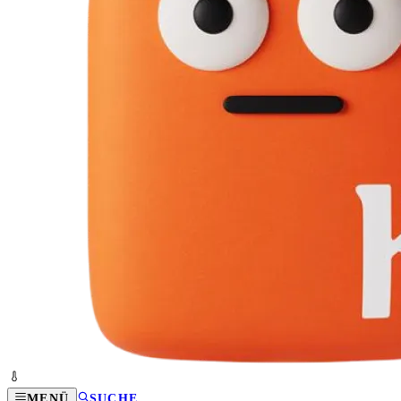
MENÜ
SUCHE