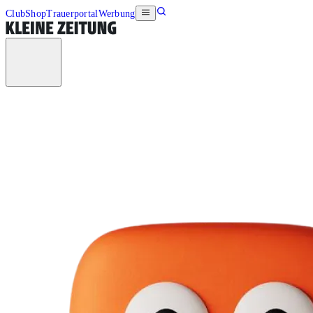
Club
Shop
Trauerportal
Werbung