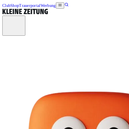
Club
Shop
Trauerportal
Werbung