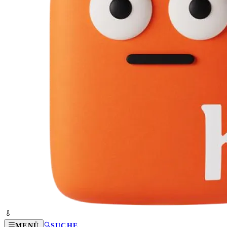
MENÜ
SUCHE