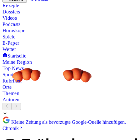
Rezepte
Dossiers
Videos
Podcasts
Horoskope
Spiele
E-Paper
Wetter
Startseite
Meine Region
Top News
Sport
Rubriken
Orte
Themen
Autoren
Kleine Zeitung als bevorzugte Google-Quelle hinzufügen.
Chronik