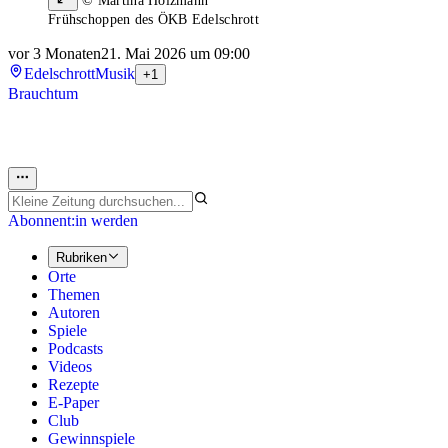
© Martina Holzmann
Frühschoppen des ÖKB Edelschrott
vor 3 Monaten
21. Mai 2026 um 09:00
Edelschrott
Musik
+1
Brauchtum
Abonnent:in werden
Rubriken
Orte
Themen
Autoren
Spiele
Podcasts
Videos
Rezepte
E-Paper
Club
Gewinnspiele