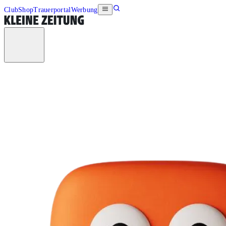
Club
Shop
Trauerportal
Werbung