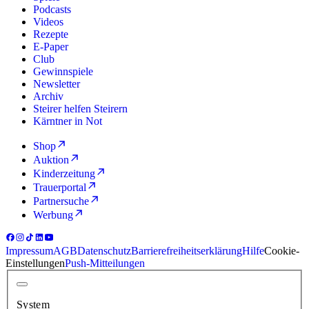
Podcasts
Videos
Rezepte
E-Paper
Club
Gewinnspiele
Newsletter
Archiv
Steirer helfen Steirern
Kärntner in Not
Shop
Auktion
Kinderzeitung
Trauerportal
Partnersuche
Werbung
Impressum
AGB
Datenschutz
Barrierefreiheitserklärung
Hilfe
Cookie-
Einstellungen
Push-Mitteilungen
System