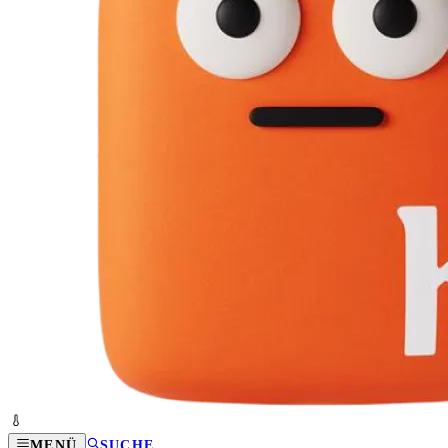
MENÜ
SUCHE