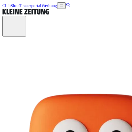
Club
Shop
Trauerportal
Werbung