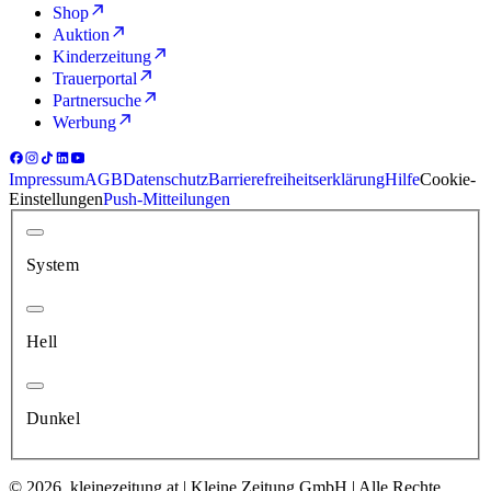
Shop
Auktion
Kinderzeitung
Trauerportal
Partnersuche
Werbung
Impressum
AGB
Datenschutz
Barrierefreiheitserklärung
Hilfe
Cookie-
Einstellungen
Push-Mitteilungen
System
Hell
Dunkel
© 2026, kleinezeitung.at | Kleine Zeitung GmbH | Alle Rechte