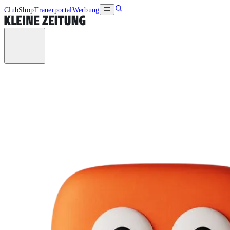
Club
Shop
Trauerportal
Werbung