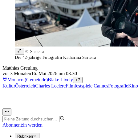
© Sartena
Die 42-jährige Fotografin Katharina Sartena
Matthias Greuling
vor 3 Monaten
16. Mai 2026 um 03:30
Monaco (Gemeinde)
Blake Lively
+7
Kultur
Österreich
Charles Leclerc
Filmfestspiele Cannes
Fotografie
Kino
Abonnent:in werden
Rubriken