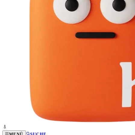
MENÜ
SUCHE