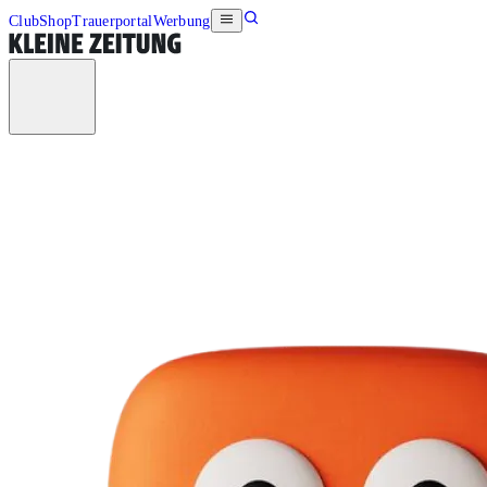
Club
Shop
Trauerportal
Werbung