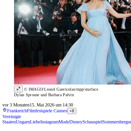
© IMAGO/Lionel Guericolas/mpp/starface
Dylan Sprouse und Barbara Palvin
vor 3 Monaten
15. Mai 2026 um 14:30
Frankreich
Filmfestspiele Cannes
+8
Vereinigte
Staaten
Ungarn
Liebe
Instagram
Mode
Disney
Schauspiel
Sommersbergs