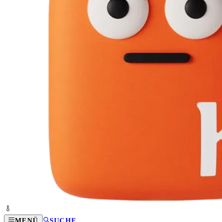
MENÜ
SUCHE