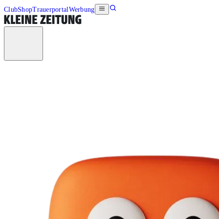
Club
Shop
Trauerportal
Werbung