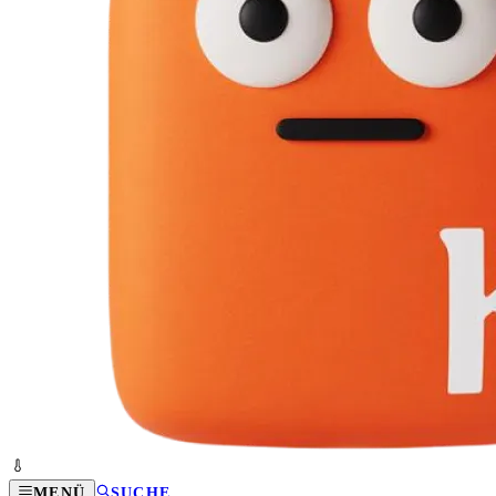
MENÜ
SUCHE