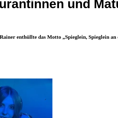
turantinnen und Matu
iner enthüllte das Motto „Spieglein, Spieglein an