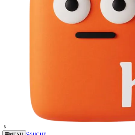
MENÜ
SUCHE