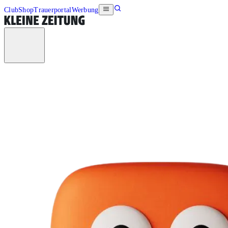
Club
Shop
Trauerportal
Werbung