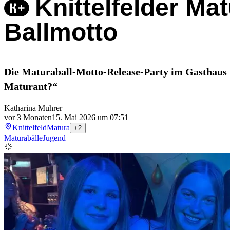
Knittelfelder Ma
Ballmotto
Die Maturaball-Motto-Release-Party im Gasthaus Ra
Maturant?“
Katharina Muhrer
vor 3 Monaten
15. Mai 2026 um 07:51
Knittelfeld
Matura
+2
Maturabälle
Jugend