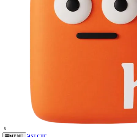
MENÜ
SUCHE