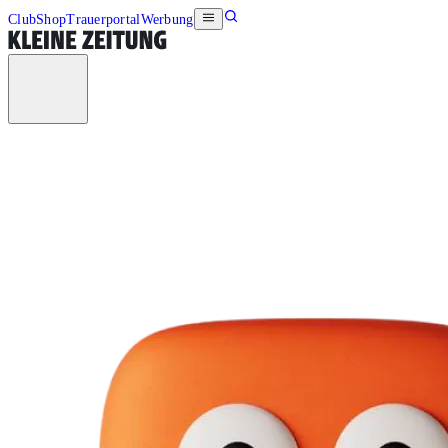
Club
Shop
Trauerportal
Werbung