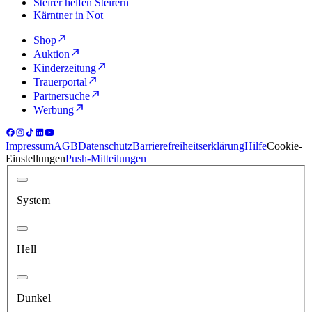
Steirer helfen Steirern
Kärntner in Not
Shop
Auktion
Kinderzeitung
Trauerportal
Partnersuche
Werbung
Impressum
AGB
Datenschutz
Barrierefreiheitserklärung
Hilfe
Cookie-
Einstellungen
Push-Mitteilungen
System
Hell
Dunkel