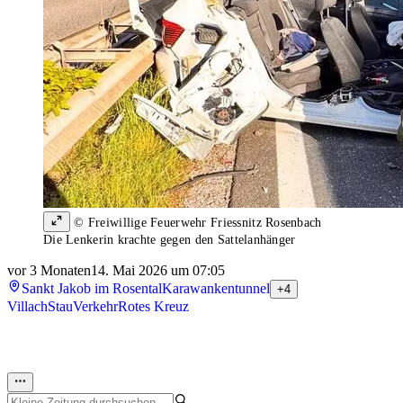
© Freiwillige Feuerwehr Friessnitz Rosenbach
Die Lenkerin krachte gegen den Sattelanhänger
vor 3 Monaten
14. Mai 2026 um 07:05
Sankt Jakob im Rosental
Karawankentunnel
+4
Villach
Stau
Verkehr
Rotes Kreuz