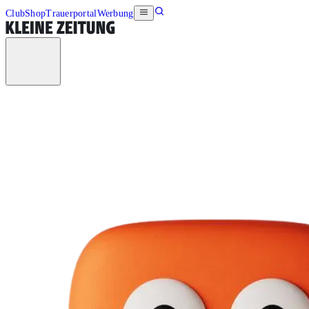
Club
Shop
Trauerportal
Werbung