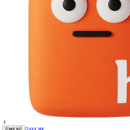
MENÜ
SUCHE