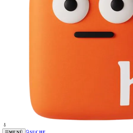
MENÜ
SUCHE