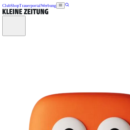
Club
Shop
Trauerportal
Werbung