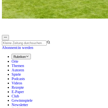
Abonnent:in werden
Rubriken
Orte
Themen
Autoren
Spiele
Podcasts
Videos
Rezepte
E-Paper
Club
Gewinnspiele
Newsletter