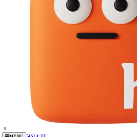
MENÜ
SUCHE