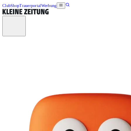
Club
Shop
Trauerportal
Werbung