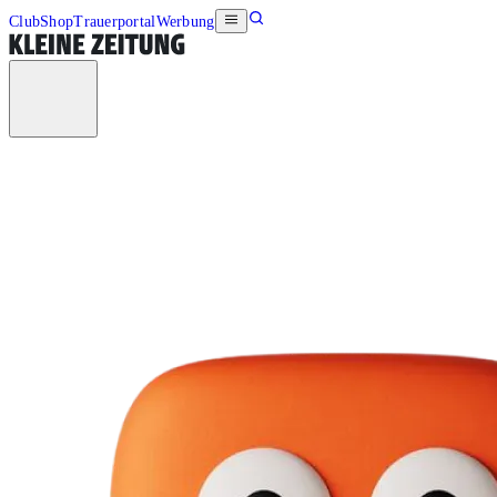
Club
Shop
Trauerportal
Werbung