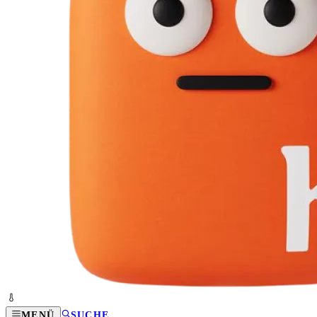
MENÜ
SUCHE