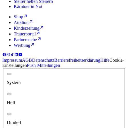
Steirer helfen Steirern
Kärntner in Not
Shop
Auktion
Kinderzeitung
Trauerportal
Partnersuche
Werbung
Impressum
AGB
Datenschutz
Barrierefreiheitserklärung
Hilfe
Cookie-
Einstellungen
Push-Mitteilungen
System
Hell
Dunkel