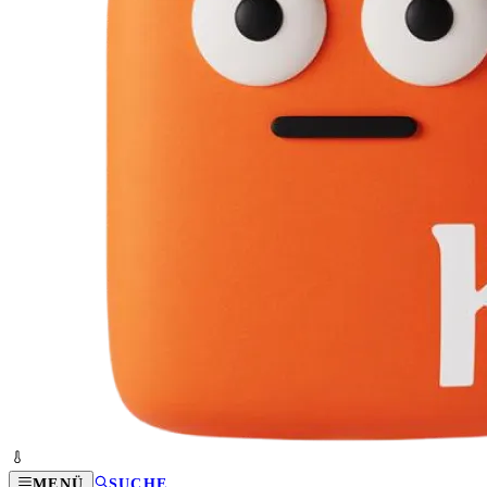
MENÜ
SUCHE