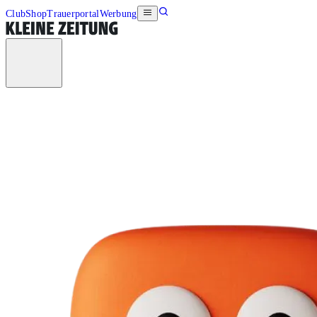
Club
Shop
Trauerportal
Werbung