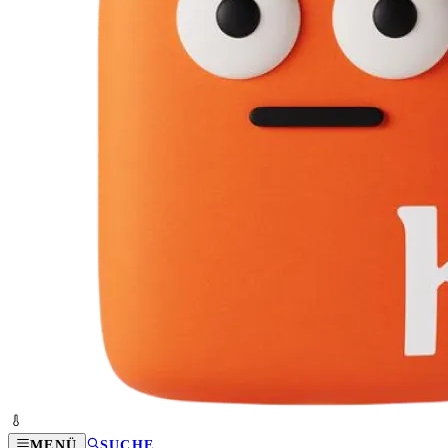
MENÜ
SUCHE