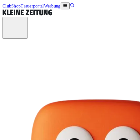
Club
Shop
Trauerportal
Werbung