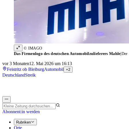
© IMAGO
Das Firmenlogo des deutschen Automobilzulieferers Mahle
|
Der 
vor 3 Monaten
12. Mai 2026 um 16:13
Feistritz ob Bleiburg
Automobil
+2
Deutschland
Streik
Abonnent:in werden
Rubriken
Orte