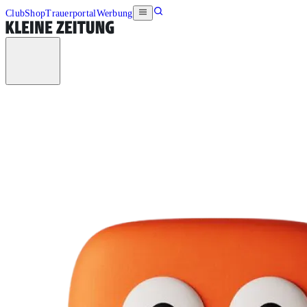
Club
Shop
Trauerportal
Werbung