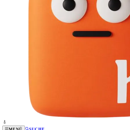
MENÜ
SUCHE