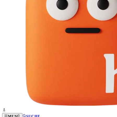
MENÜ
SUCHE