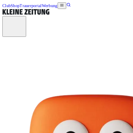
Club
Shop
Trauerportal
Werbung