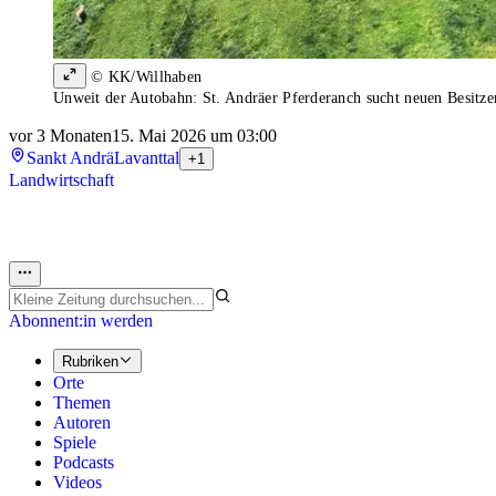
© KK/Willhaben
Unweit der Autobahn: St. Andräer Pferderanch sucht neuen Besitze
vor 3 Monaten
15. Mai 2026 um 03:00
Sankt Andrä
Lavanttal
+1
Landwirtschaft
Abonnent:in werden
Rubriken
Orte
Themen
Autoren
Spiele
Podcasts
Videos