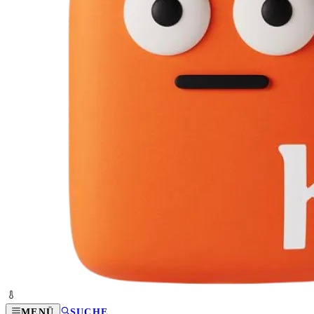
MENÜ
SUCHE