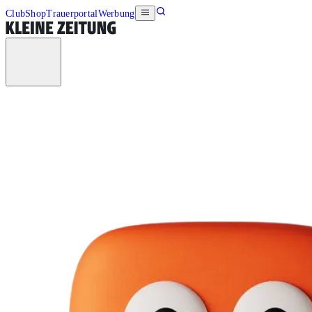
Club
Shop
Trauerportal
Werbung