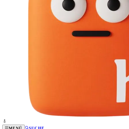
MENÜ
SUCHE