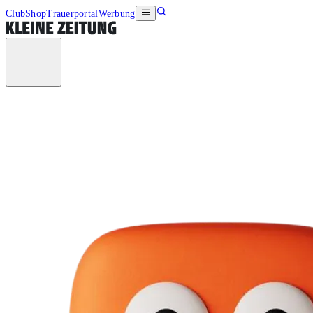
Club
Shop
Trauerportal
Werbung