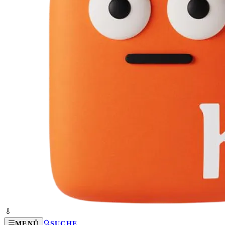
MENÜ
SUCHE