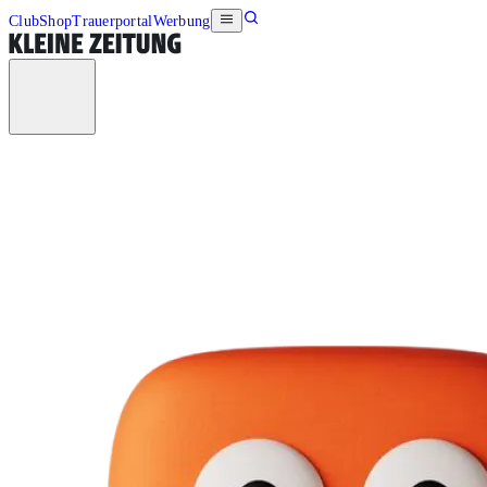
Club
Shop
Trauerportal
Werbung