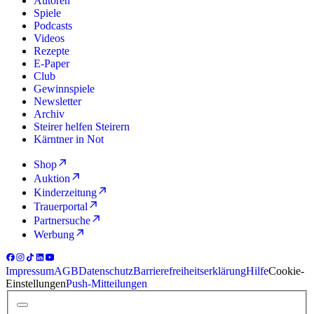
Autoren
Spiele
Podcasts
Videos
Rezepte
E-Paper
Club
Gewinnspiele
Newsletter
Archiv
Steirer helfen Steirern
Kärntner in Not
Shop
Auktion
Kinderzeitung
Trauerportal
Partnersuche
Werbung
Impressum
AGB
Datenschutz
Barrierefreiheitserklärung
Hilfe
Cookie-
Einstellungen
Push-Mitteilungen