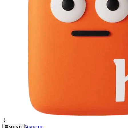
MENÜ
SUCHE