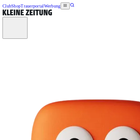
Club
Shop
Trauerportal
Werbung