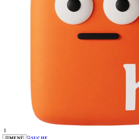
MENÜ
SUCHE