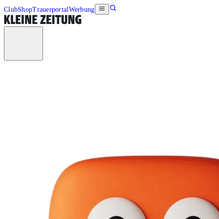
Club
Shop
Trauerportal
Werbung