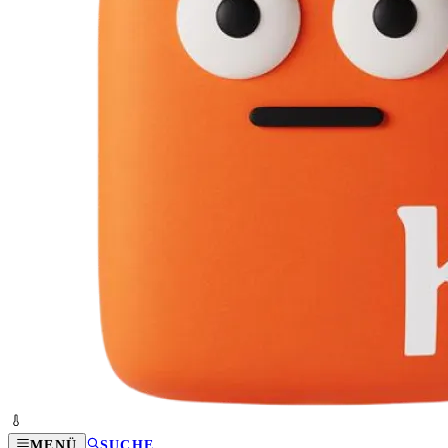
MENÜ
SUCHE