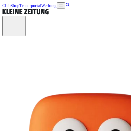
Club
Shop
Trauerportal
Werbung