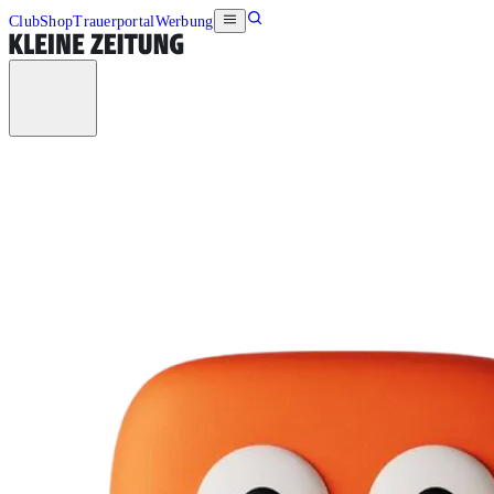
Club
Shop
Trauerportal
Werbung