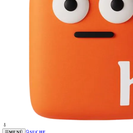
MENÜ
SUCHE