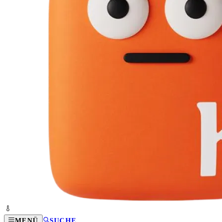
MENÜ
SUCHE