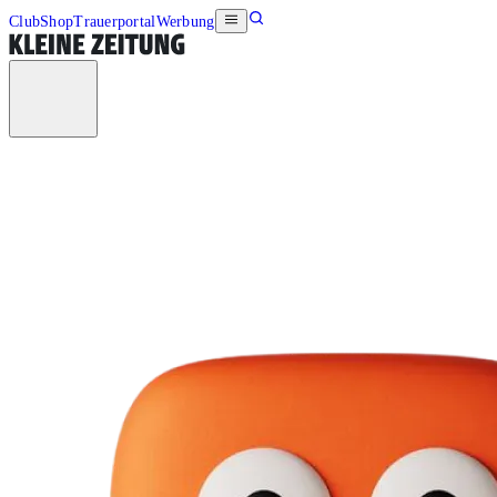
Club
Shop
Trauerportal
Werbung