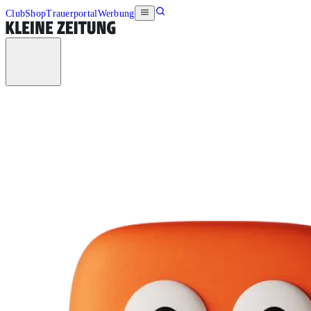
Club
Shop
Trauerportal
Werbung