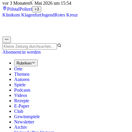
vor 3 Monaten
9. Mai 2026 um 15:54
Pölstal
Polizei
+3
Klinikum Klagenfurt
Jugend
Rotes Kreuz
Abonnent:in werden
Rubriken
Orte
Themen
Autoren
Spiele
Podcasts
Videos
Rezepte
E-Paper
Club
Gewinnspiele
Newsletter
Archiv