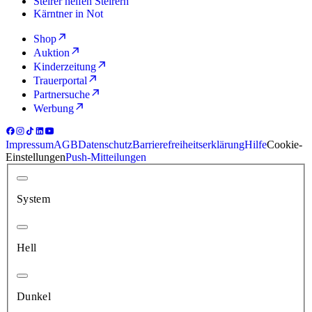
Steirer helfen Steirern
Kärntner in Not
Shop
Auktion
Kinderzeitung
Trauerportal
Partnersuche
Werbung
Impressum
AGB
Datenschutz
Barrierefreiheitserklärung
Hilfe
Cookie-
Einstellungen
Push-Mitteilungen
System
Hell
Dunkel