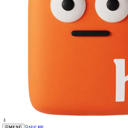
MENÜ
SUCHE