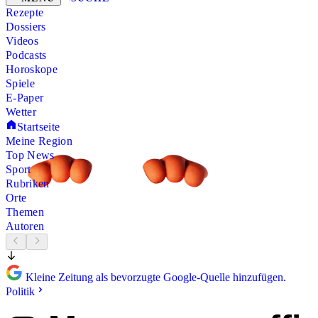
Rezepte
Dossiers
Videos
Podcasts
Horoskope
Spiele
E-Paper
Wetter
Startseite
Meine Region
Top News
Sport
Rubriken
Orte
Themen
Autoren
Kleine Zeitung als bevorzugte Google-Quelle hinzufügen.
Politik