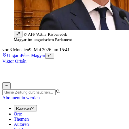
© AFP/Attila Kisbenedek
Magyar im ungarischen Parlament
vor 3 Monaten
9. Mai 2026 um 15:41
Ungarn
Péter Magyar
+1
Viktor Orbán
Abonnent:in werden
Rubriken
Orte
Themen
Autoren