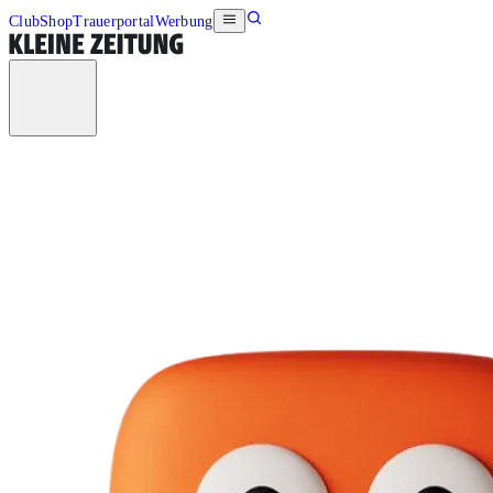
Club
Shop
Trauerportal
Werbung