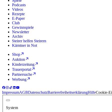
Spiele
Podcasts
Videos
Rezepte
E-Paper
Club
Gewinnspiele
Newsletter
Archiv
Steirer helfen Steirern
Kärntner in Not
Shop
Auktion
Kinderzeitung
Trauerportal
Partnersuche
Werbung
Impressum
AGB
Datenschutz
Barrierefreiheitserklärung
Hilfe
Cookie-Ei
System