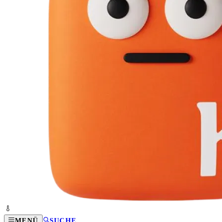
MENÜ
SUCHE