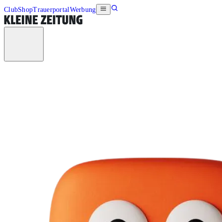
Club
Shop
Trauerportal
Werbung