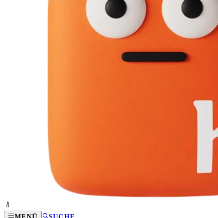
MENÜ
SUCHE