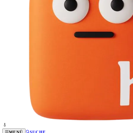
MENÜ
SUCHE