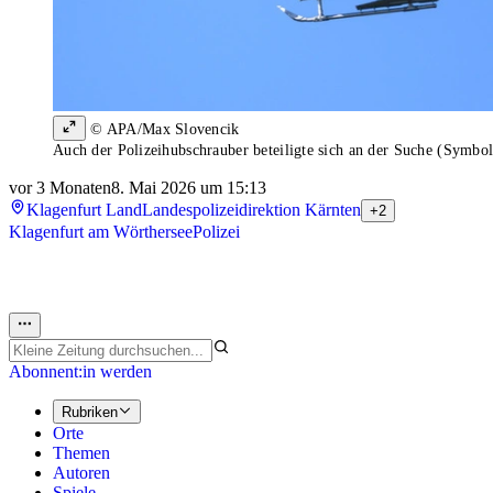
© APA/Max Slovencik
Auch der Polizeihubschrauber beteiligte sich an der Suche (Symbol
vor 3 Monaten
8. Mai 2026 um 15:13
Klagenfurt Land
Landespolizeidirektion Kärnten
+2
Klagenfurt am Wörthersee
Polizei
Abonnent:in werden
Rubriken
Orte
Themen
Autoren
Spiele