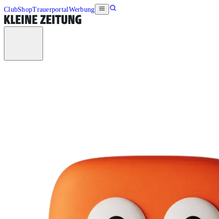
Club
Shop
Trauerportal
Werbung