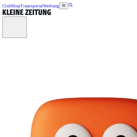
Club
Shop
Trauerportal
Werbung