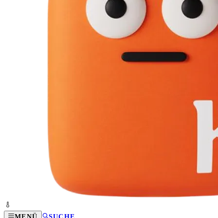
MENÜ
SUCHE