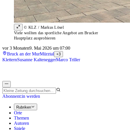
© KLZ / Markus Lösel
Viele wollten das sportliche Angebot am Brucker
Hauptplatz ausprobieren
vor 3 Monaten
9. Mai 2026 um 07:00
Bruck an der Mur
Mürztal
+3
Klettern
Susanne Kaltenegger
Marco Triller
Abonnent:in werden
Rubriken
Orte
Themen
Autoren
Spiele