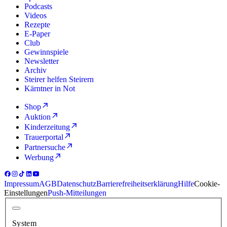
Podcasts
Videos
Rezepte
E-Paper
Club
Gewinnspiele
Newsletter
Archiv
Steirer helfen Steirern
Kärntner in Not
Shop
Auktion
Kinderzeitung
Trauerportal
Partnersuche
Werbung
Impressum
AGB
Datenschutz
Barrierefreiheitserklärung
Hilfe
Cookie-
Einstellungen
Push-Mitteilungen
System