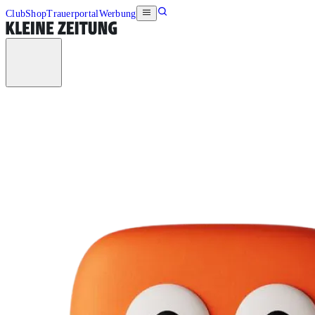
Club
Shop
Trauerportal
Werbung