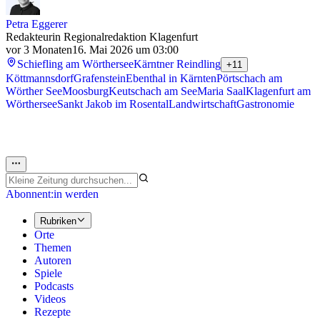
Petra Eggerer
Redakteurin Regionalredaktion Klagenfurt
vor 3 Monaten
16. Mai 2026 um 03:00
Schiefling am Wörthersee
Kärntner Reindling
+11
Köttmannsdorf
Grafenstein
Ebenthal in Kärnten
Pörtschach am
Wörther See
Moosburg
Keutschach am See
Maria Saal
Klagenfurt am
Wörthersee
Sankt Jakob im Rosental
Landwirtschaft
Gastronomie
Abonnent:in werden
Rubriken
Orte
Themen
Autoren
Spiele
Podcasts
Videos
Rezepte