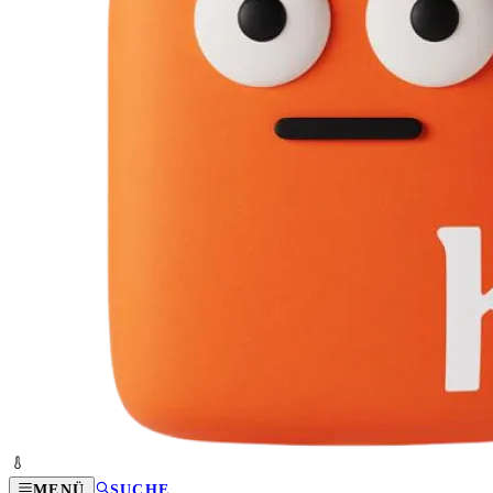
MENÜ
SUCHE