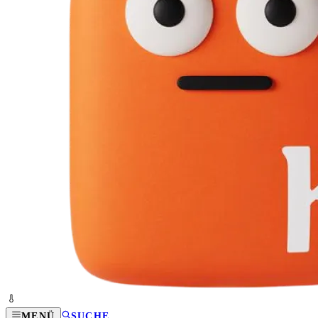
MENÜ
SUCHE