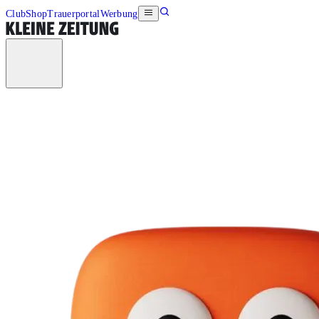
Club
Shop
Trauerportal
Werbung